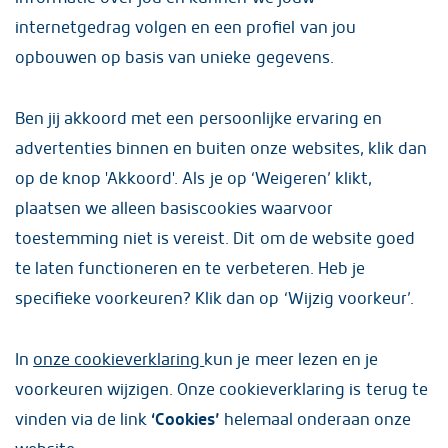
internetgedrag volgen en een profiel van jou
opbouwen op basis van unieke gegevens.
Ben jij akkoord met een persoonlijke ervaring en
advertenties binnen en buiten onze websites, klik dan
Hoogste Jackpot van Nederland
op de knop 'Akkoord'. Als je op ‘Weigeren’ klikt,
De trekking van Eurojackpot vindt iedere dinsdagavond
plaatsen we alleen basiscookies waarvoor
en vrijdagavond rond 20.00 uur plaats in Helsinki
toestemming niet is vereist. Dit om de website goed
(Finland). Deze trekking wordt volgens de Finse wet- en
te laten functioneren en te verbeteren. Heb je
regelgeving uitgevoerd onder toezicht en
specifieke voorkeuren? Klik dan op ‘Wijzig voorkeur’.
verantwoordelijkheid van de Kansspeladministratie
afdeling van de Finse National Police Board. De
In
onze cookieverklaring
kun je meer lezen en je
trekkingsuitslag
is kort na de trekking te bekijken.
voorkeuren wijzigen. Onze cookieverklaring is terug te
vinden via de link
‘Cookies’
helemaal onderaan onze
De winnende getallen