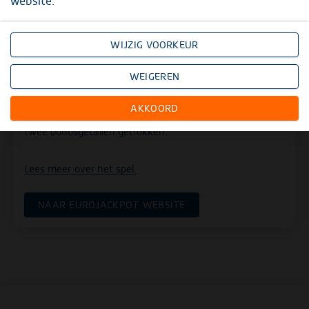
website.
De trekking van Eurojackpot wordt uitgevoerd met twee
machines. In de eerste machine wordt de ballenset, die
bestaat uit 50 ballen met de getallen 1 tot en met 50
WIJZIG VOORKEUR
erop, geplaatst. Uit deze 50 ballen worden vijf winnende
getallen getrokken. In de tweede machine wordt de
WEIGEREN
ballenset, die bestaat uit 12 ballen, met de getallen 1 tot
AKKOORD
en met 12 erop, geplaatst. Uit deze 12 ballen worden
twee bonusgetallen getrokken.
Lees meer over het spel.
NAAR EUROJACKPOT WEBSITE