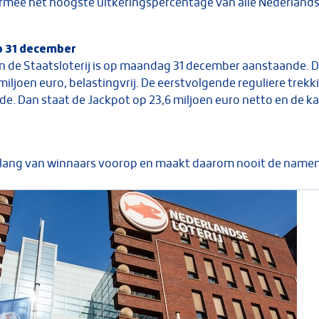
armee het hoogste uitkeringspercentage van alle Nederlandse
p 31 december
n de Staatsloterij is op maandag 31 december aanstaande. D
iljoen euro, belastingvrij. De eerstvolgende reguliere trekk
nde. Dan staat de Jackpot op 23,6 miljoen euro netto en de ka
 belang van winnaars voorop en maakt daarom nooit de namen