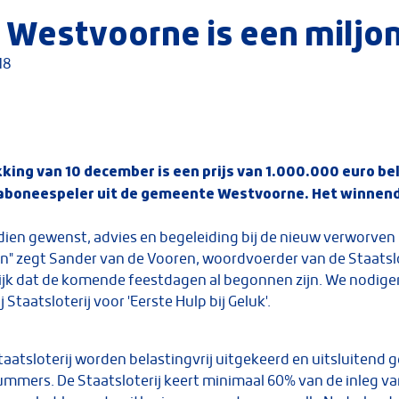
estvoorne is een miljona
18
kking van 10 december is een prijs van 1.000.000 euro be
 aboneespeler uit de gemeente Westvoorne. Het winnen
ien gewenst, advies en begeleiding bij de nieuw verworven r
n" zegt Sander van de Vooren, woordvoerder van de Staatslo
lijk dat de komende feestdagen al begonnen zijn. We nodige
Staatsloterij voor 'Eerste Hulp bij Geluk'.
taatsloterij worden belastingvrij uitgekeerd en uitsluitend 
mmers. De Staatsloterij keert minimaal 60% van de inleg van