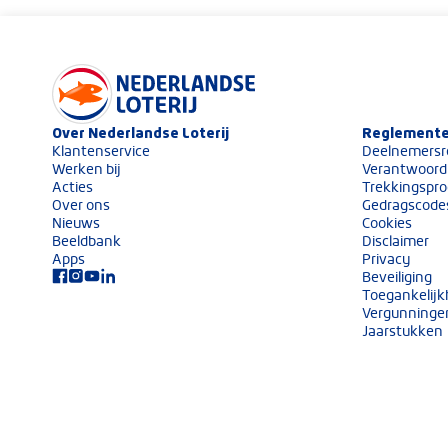
Keurmerken van Nederlandse Loterij
Over Nederlandse Loterij
Volg ons op social media
Reglemente
Klantenservice
Deelnemersr
Werken bij
Verantwoord
Acties
Trekkingspro
Over ons
Gedragscode
Nieuws
Cookies
Beeldbank
Disclaimer
Apps
Privacy
Beveiliging
Toegankelijk
Vergunninge
Jaarstukken