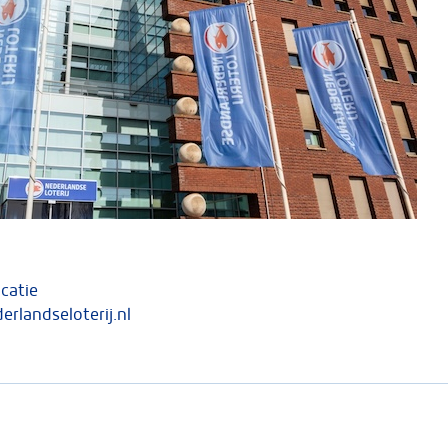
catie
landseloterij.nl