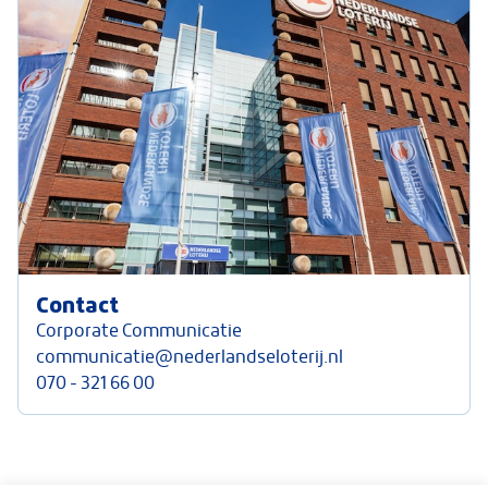
Contact
Corporate Communicatie
communicatie@nederlandseloterij.nl
070 - 321 66 00