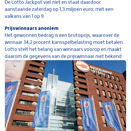
De Lotto Jackpot viel niet en staat daardoor
aanstaande zaterdag op 1,3 miljoen euro, met een
valkans van 1 op 9.
Prijswinnaars anoniem
Het gewonnen bedrag is een brutoprijs, waarover de
winnaar 34,2 procent kansspelbelasting moet betalen.
Lotto stelt het belang van winnaars voorop en maakt
daarom de gegevens van de prijswinnaar niet bekend.