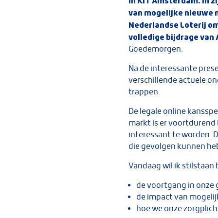
in KIT Amsterdam. In zi
van mogelijke nieuwe 
Nederlandse Loterij om
volledige bijdrage van 
Goedemorgen.
Na de interessante presen
verschillende actuele o
trappen.
De legale online kansspe
markt is er voortdurend
interessant te worden. 
die gevolgen kunnen he
Vandaag wil ik stilstaan 
de voortgang in onze g
de impact van mogeli
hoe we onze zorgplich