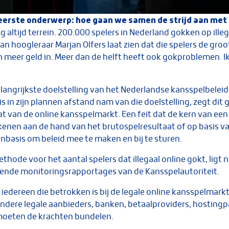
n eerste onderwerp: hoe gaan we samen de strijd aan met 
g altijd terrein. 200.000 spelers in Nederland gokken op ille
an hoogleraar Marjan Olfers laat zien dat die spelers de groo
en meer geld in. Meer dan de helft heeft ook gokproblemen. 
langrijkste doelstelling van het Nederlandse kansspelbeleid: 
is in zijn plannen afstand nam van die doelstelling, zegt dit
aat van de online kansspelmarkt. Een feit dat de kern van e
kenen aan de hand van het brutospelresultaat of op basis va
enbasis om beleid mee te maken en bij te sturen.
ode voor het aantal spelers dat illegaal online gokt, ligt n
gende monitoringsrapportages van de Kansspelautoriteit.
 iedereen die betrokken is bij de legale online kansspelmarkt
dere legale aanbieders, banken, betaalproviders, hostingpa
 moeten de krachten bundelen.