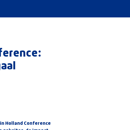
nference:
gaal
 in Holland Conference