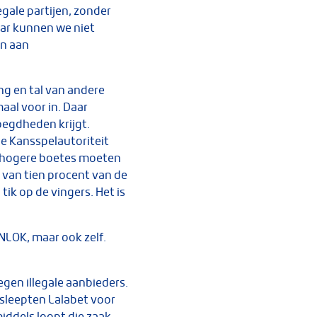
egale partijen, zonder
ar kunnen we niet
en aan
ng en tal van andere
aal voor in. Daar
oegdheden krijgt.
e Kansspelautoriteit
k hogere boetes moeten
 van tien procent van de
tik op de vingers. Het is
NLOK, maar ook zelf.
egen illegale aanbieders.
 sleepten Lalabet voor
iddels loopt die zaak