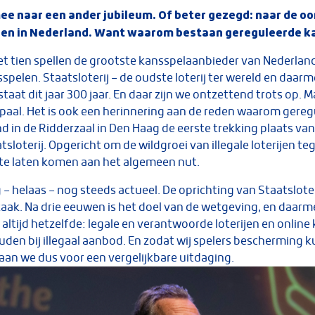
ee naar een ander jubileum. Of beter gezegd: naar de o
en in Nederland. Want waarom bestaan gereguleerde ka
et tien spellen de grootste kansspelaanbieder van Nederland
sspelen. Staatsloterij – de oudste loterij ter wereld en daa
taat dit jaar 300 jaar. En daar zijn we ontzettend trots op. M
paal. Het is ook een herinnering aan de reden waarom gereg
nd in de Ridderzaal in Den Haag de eerste trekking plaats van 
tsloterij. Opgericht om de wildgroei van illegale loterijen t
te laten komen aan het algemeen nut.
 – helaas – nog steeds actueel. De oprichting van Staatslote
ak. Na drie eeuwen is het doel van de wetgeving, en daarm
 altijd hetzelfde: legale en verantwoorde loterijen en onlin
den bij illegaal aanbod. En zodat wij spelers bescherming 
taan we dus voor een vergelijkbare uitdaging.