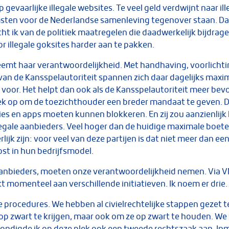
 gevaarlijke illegale websites. Te veel geld verdwijnt naar ill
sten voor de Nederlandse samenleving tegenover staan. Da
 ik van de politiek maatregelen die daadwerkelijk bijdrag
 illegale goksites harder aan te pakken.
eemt haar verantwoordelijkheid. Met handhaving, voorlichti
van de Kansspelautoriteit spannen zich daar dagelijks maxim
 voor. Het helpt dan ook als de Kansspelautoriteit meer bev
iek op om de toezichthouder een breder mandaat te geven. D
ies en apps moeten kunnen blokkeren. En zij zou aanzienlij
egale aanbieders. Veel hoger dan de huidige maximale boete
ijk zijn: voor veel van deze partijen is dat niet meer dan een 
t in hun bedrijfsmodel.
 aanbieders, moeten onze verantwoordelijkheid nemen. Via V
t momenteel aan verschillende initiatieven. Ik noem er drie.
he procedures. We hebben al civielrechtelijke stappen gezet t
op zwart te krijgen, maar ook om ze op zwart te houden. We
 kondigde ik op deze plek ook een tweede rechtszaak aan. Inm