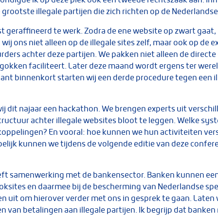
rootste illegale partijen die zich richten op de Nederlandse
st geraffineerd te werk. Zodra de ene website op zwart gaat
wij ons niet alleen op de illegale sites zelf, maar ook op de e
ders achter deze partijen. We pakken niet alleen de directe
l gokken faciliteert. Later deze maand wordt ergens ter wer
nt binnenkort starten wij een derde procedure tegen een il
j dit najaar een hackathon. We brengen experts uit verschil
ructuur achter illegale websites bloot te leggen. Welke sys
oppelingen? En vooral: hoe kunnen we hun activiteiten vers
pelijk kunnen we tijdens de volgende editie van deze confer
reft samenwerking met de bankensector. Banken kunnen een c
 goksites en daarmee bij de bescherming van Nederlandse spe
 uit om hierover verder met ons in gesprek te gaan. Laten
 van betalingen aan illegale partijen. Ik begrijp dat banken