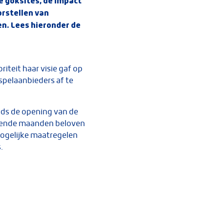
le goksites, de impact
rstellen van
en. Lees hieronder de
iteit haar visie gaf op
spelaanbieders af te
inds de opening van de
komende maanden beloven
mogelijke maatregelen
.