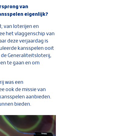
orsprong van
nsspelen eigenlijk?
; van loterijen en
rmee het vlaggenschip van
aar deze verjaardag is
uleerde kansspelen ooit
de Generaliteitsloterij,
egen te gaan en om
rij was een
ee ook de missie van
e kansspelen aanbieden.
kunnen bieden.