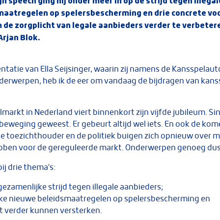
jn speech ging hij onder meer in op de strijd tegen illega
maatregelen op spelersbescherming en drie concrete voo
 de zorgplicht van legale aanbieders verder te verbeter
Arjan Blok.
tatie van Ella Seijsinger, waarin zij namens de Kansspelautor
nderwerpen, heb ik de eer om vandaag de bijdragen van kans
lmarkt in Nederland viert binnenkort zijn vijfde jubileum. S
 beweging geweest. Er gebeurt altijd wel iets. En ook de 
De toezichthouder en de politiek buigen zich opnieuw over 
bben voor de gereguleerde markt. Onderwerpen genoeg dus
bij drie thema's:
ezamenlijke strijd tegen illegale aanbieders;
jke nieuwe beleidsmaatregelen op spelersbescherming en
t verder kunnen versterken.