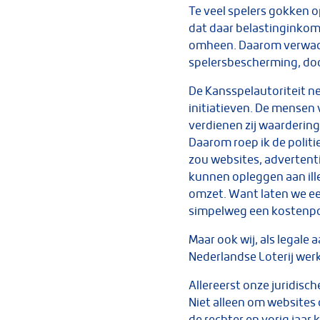
Te veel spelers gokken op
dat daar belastinginkom
omheen. Daarom verwacht
spelersbescherming, door
De Kansspelautoriteit n
initiatieven. De mensen 
verdienen zij waardering
Daarom roep ik de polit
zou websites, advertent
kunnen opleggen aan ill
omzet. Want laten we eerl
simpelweg een kostenpos
Maar ook wij, als legale
Nederlandse Loterij werk
Allereerst onze juridisc
Niet alleen om websites 
de rechter en vorig jaar