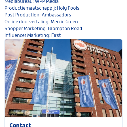
Mediabureau: WPP Media
Productiemaatschappij: Holy Fools
Post Production: Ambassadors
Online doorvertaling: Men in Green
Shopper Marketing: Brompton Road
Influencer Marketing: First
Contact