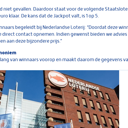
 niet gevallen. Daardoor staat voor de volgende Staatsloteri
uro klaar. De kans dat de Jackpot valt, is 1 op 5.
jswinnaars begeleidt bij Nederlandse Loterij: “Doordat deze w
irect contact opnemen. Indien gewenst bieden we advies e
n aan deze bijzondere prijs.”
anoniem
 belang van winnaars voorop en maakt daarom de gegevens va