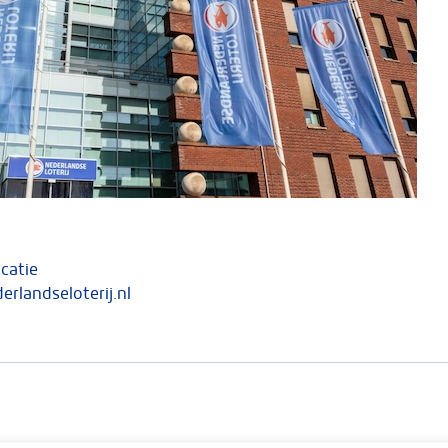
catie
landseloterij.nl